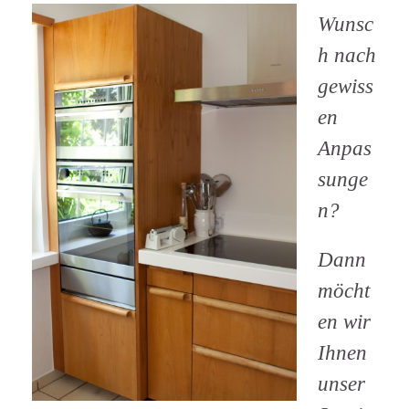
Wunsc
h nach
gewiss
en
Anpas
sunge
n?
Dann
möcht
en wir
Ihnen
unser